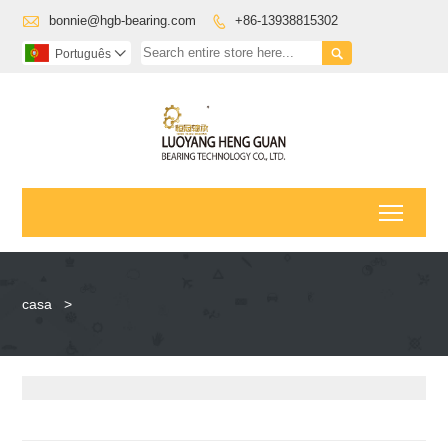

bonnie@hgb-bearing.com
+86-13938815302


Português

Toggl
casa
>