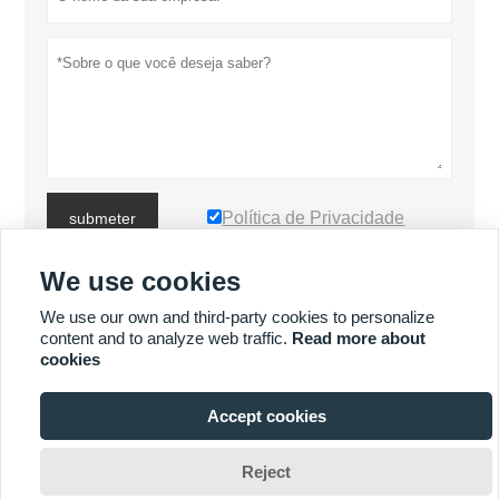
Política de Privacidade
submeter
We use cookies
MAIS PRODUTOS
We use our own and third-party cookies to personalize
content and to analyze web traffic.
Read more about
cookies
MAIS SERVIÇOS
Accept cookies








Reject
Copyright de © Luoyang Heng Guan Bearing Technology Co., Ltd E-