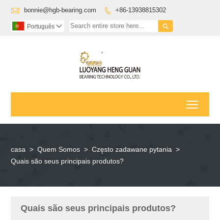

bonnie@hgb-bearing.com
+86-13938815302


Português

Toggl
casa
>
Quem Somos
>
Często zadawane pytania
>
Quais são seus principais produtos?
Quais são seus principais produtos?