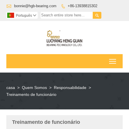

bonnie@hgb-bearing.com
+86-13938815302


Português

Toggl
casa
>
Quem Somos
>
Responsabilidade
>
Treinamento de funcionário
Treinamento de funcionário