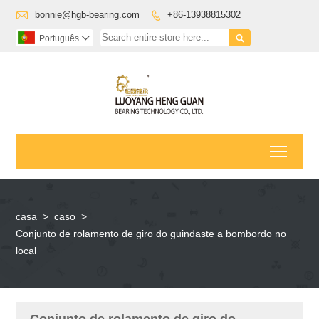

bonnie@hgb-bearing.com
+86-13938815302


Português

Toggl
casa
>
caso
>
Conjunto de rolamento de giro do guindaste a bombordo no
local
Conjunto de rolamento de giro do