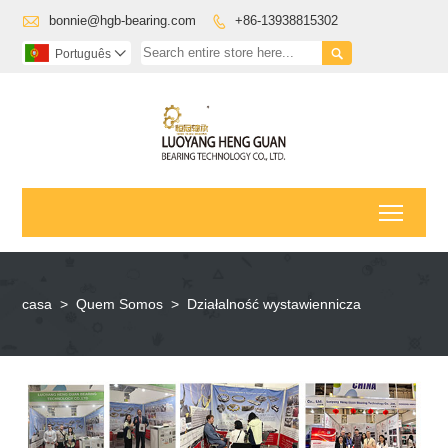

bonnie@hgb-bearing.com
+86-13938815302


Português

Toggl
casa
>
Quem Somos
>
Działalność wystawiennicza