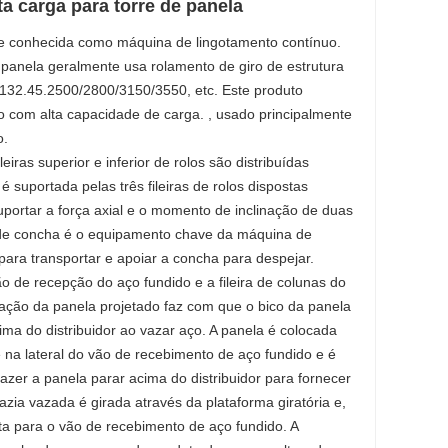
ta carga para torre de panela
e conhecida como máquina de lingotamento contínuo.
 panela geralmente usa rolamento de giro de estrutura
o 132.45.2500/2800/3150/3550, etc. Este produto
ro com alta capacidade de carga. , usado principalmente
o.
leiras superior e inferior de rolos são distribuídas
 é suportada pelas três fileiras de rolos dispostas
uportar a força axial e o momento de inclinação de duas
a de concha é o equipamento chave da máquina de
para transportar e apoiar a concha para despejar.
o de recepção do aço fundido e a fileira de colunas do
ação da panela projetado faz com que o bico da panela
ima do distribuidor ao vazar aço. A panela é colocada
 na lateral do vão de recebimento de aço fundido e é
fazer a panela parar acima do distribuidor para fornecer
zia vazada é girada através da plataforma giratória e,
ta para o vão de recebimento de aço fundido. A