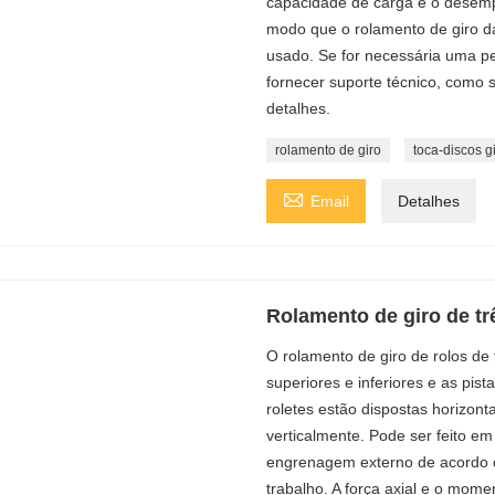
capacidade de carga e o desemp
modo que o rolamento de giro da
usado. Se for necessária uma p
fornecer suporte técnico, como se
detalhes.
rolamento de giro
toca-discos gi

Email
Detalhes
Rolamento de giro de tr
O rolamento de giro de rolos de 
superiores e inferiores e as pista
roletes estão dispostas horizonta
verticalmente. Pode ser feito 
engrenagem externo de acordo 
trabalho. A força axial e o mom