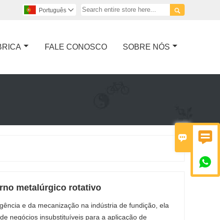

Português

BRICA
FALE CONOSCO
SOBRE NÓS



rno metalúrgico rotativo
gência e da mecanização na indústria de fundição, ela
e negócios insubstituíveis para a aplicação de