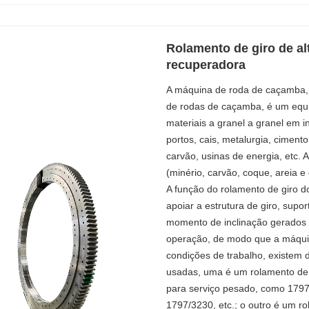
Rolamento de giro de alt
recuperadora
A máquina de roda de caçamba,
de rodas de caçamba, é um equi
materiais a granel a granel em 
portos, cais, metalurgia, cimen
carvão, usinas de energia, etc.
(minério, carvão, coque, areia 
A função do rolamento de giro 
apoiar a estrutura de giro, suport
momento de inclinação gerados p
operação, de modo que a máquin
condições de trabalho, existem
usadas, uma é um rolamento de g
para serviço pesado, como 1797
1797/3230, etc.; o outro é um ro