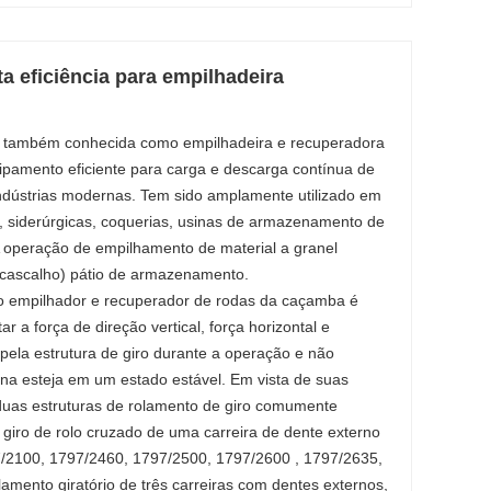
a eficiência para empilhadeira
 também conhecida como empilhadeira e recuperadora
pamento eficiente para carga e descarga contínua de
indústrias modernas. Tem sido amplamente utilizado em
to, siderúrgicas, coquerias, usinas de armazenamento de
 A operação de empilhamento de material a granel
e cascalho) pátio de armazenamento.
do empilhador e recuperador de rodas da caçamba é
ar a força de direção vertical, força horizontal e
ela estrutura de giro durante a operação e não
a esteja em um estado estável. Em vista de suas
 duas estruturas de rolamento de giro comumente
iro de rolo cruzado de uma carreira de dente externo
/2100, 1797/2460, 1797/2500, 1797/2600 , 1797/2635,
lamento giratório de três carreiras com dentes externos,