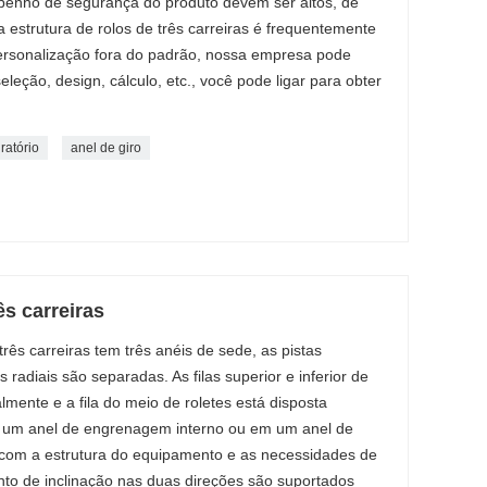
enho de segurança do produto devem ser altos, de
 estrutura de rolos de três carreiras é frequentemente
ersonalização fora do padrão, nossa empresa pode
leção, design, cálculo, etc., você pode ligar para obter
ratório
anel de giro
ês carreiras
três carreiras tem três anéis de sede, as pistas
s radiais são separadas. As filas superior e inferior de
lmente e a fila do meio de roletes está disposta
em um anel de engrenagem interno ou em um anel de
com a estrutura do equipamento e as necessidades de
ento de inclinação nas duas direções são suportados