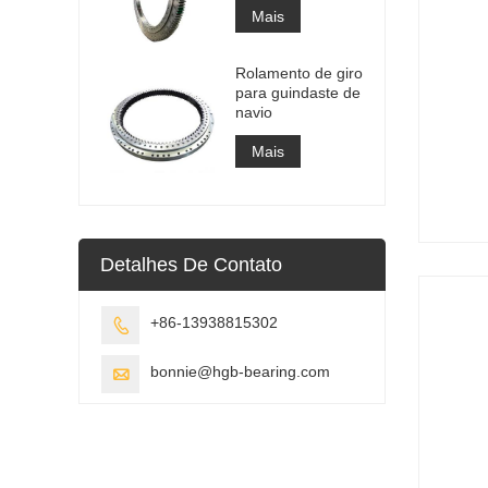
Mais
Rolamento de giro
para guindaste de
navio
Mais
Detalhes De Contato
+86-13938815302

bonnie@hgb-bearing.com
