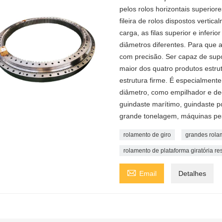
pelos rolos horizontais superiores
fileira de rolos dispostos vertic
carga, as filas superior e infer
diâmetros diferentes. Para que 
com precisão. Ser capaz de sup
maior dos quatro produtos estru
estrutura firme. É especialmen
diâmetro, como empilhador e de
guindaste marítimo, guindaste p
grande tonelagem, máquinas pes
rolamento de giro
grandes rola
rolamento de plataforma giratória re

Email
Detalhes