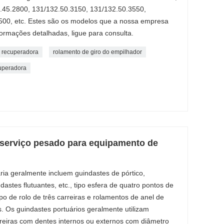
.45.2800, 131/132.50.3150, 131/132.50.3550,
500, etc. Estes são os modelos que a nossa empresa
formações detalhadas, ligue para consulta.
a recuperadora
rolamento de giro do empilhador
cuperadora
 serviço pesado para equipamento de
ia geralmente incluem guindastes de pórtico,
astes flutuantes, etc., tipo esfera de quatro pontos de
o de rolo de três carreiras e rolamentos de anel de
as. Os guindastes portuários geralmente utilizam
arreiras com dentes internos ou externos com diâmetro