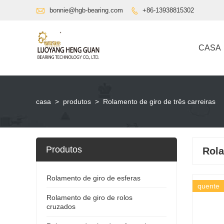

bonnie@hgb-bearing.com
+86-13938815302

CASA
casa
>
produtos
>
Rolamento de giro de três carreiras
Produtos
Rola
Rolamento de giro de esferas
quente
Rolamento de giro de rolos
cruzados