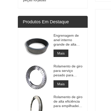
Produtos Em Destaque
Engrenagem de
anel interno
grande de alta
precisão
Engrenagem de
Mais
metal cilíndrica
com tratamento
Rolamento de giro
de nitretação
para serviço
pesado para
equipamento de
guindaste
Mais
portuário
Rolamento de giro
de alta eficiência
para empilhadeira
recuperadora