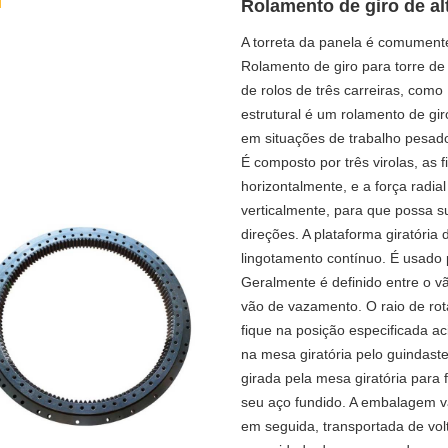
Rolamento de giro de al
A torreta da panela é comument
Rolamento de giro para torre de
de rolos de três carreiras, com
estrutural é um rolamento de gi
em situações de trabalho pesad
É composto por três virolas, as fi
horizontalmente, e a força radial
verticalmente, para que possa s
direções. A plataforma giratóri
lingotamento contínuo. É usado 
Geralmente é definido entre o vã
vão de vazamento. O raio de rot
fique na posição especificada ac
na mesa giratória pelo guindaste
girada pela mesa giratória para 
seu aço fundido. A embalagem va
em seguida, transportada de vol