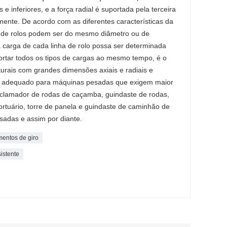
 e inferiores, e a força radial é suportada pela terceira
almente. De acordo com as diferentes características da
ior de rolos podem ser do mesmo diâmetro ou de
a carga de cada linha de rolo possa ser determinada
ortar todos os tipos de cargas ao mesmo tempo, é o
turais com grandes dimensões axiais e radiais e
te adequado para máquinas pesadas que exigem maior
clamador de rodas de caçamba, guindaste de rodas,
ortuário, torre de panela e guindaste de caminhão de
adas e assim por diante.
mentos de giro
sistente