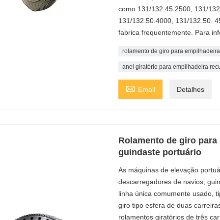
como 131/132.45.2500, 131/132
131/132.50.4000, 131/132.50. 4
fabrica frequentemente. Para in
rolamento de giro para empilhadeir
anel giratório para empilhadeira re

Email
Detalhes
Rolamento de giro para
guindaste portuário
As máquinas de elevação portuár
descarregadores de navios, guind
linha única comumente usado, tip
giro tipo esfera de duas carreir
rolamentos giratórios de três c