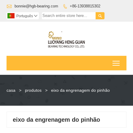

bonnie@hgb-bearing.com
+86-13938815302


Português

Toggl
casa
>
produtos
>
eixo da engrenagem do pinhão
eixo da engrenagem do pinhão