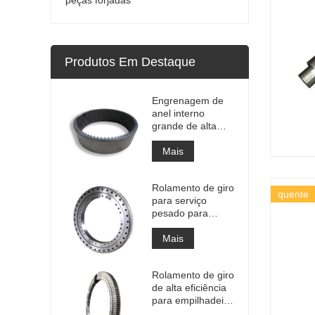
Produtos Em Destaque
Engrenagem de
anel interno
grande de alta
precisão
Engrenagem de
Mais
metal cilíndrica
com tratamento
Rolamento de giro
de nitretação
quente
para serviço
pesado para
equipamento de
guindaste
Mais
portuário
Rolamento de giro
de alta eficiência
para empilhadeira
recuperadora