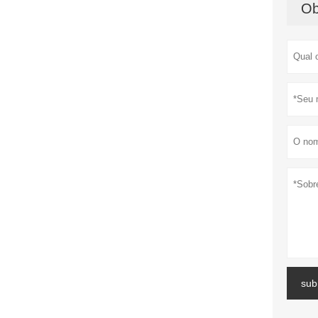
Ob
sub