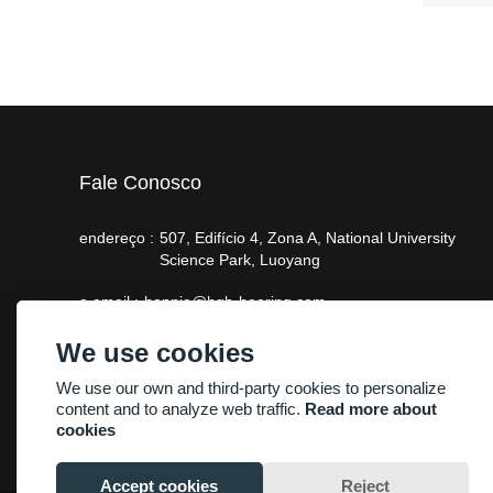
Fale Conosco
endereço :
507, Edifício 4, Zona A, National University
Science Park, Luoyang
o email :
bonnie@hgb-bearing.com
telefone :
+86-13938815302
We use cookies
We use our own and third-party cookies to personalize
content and to analyze web traffic.
Read more about
cookies
Accept cookies
Reject