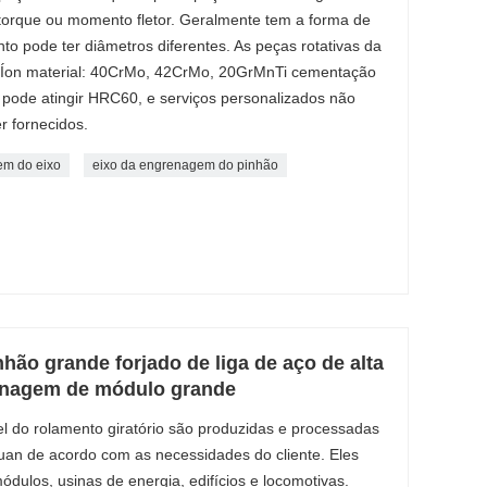
 torque ou momento fletor. Geralmente tem a forma de
to pode ter diâmetros diferentes. As peças rotativas da
 Íon material: 40CrMo, 42CrMo, 20GrMnTi cementação
o pode atingir HRC60, e serviços personalizados não
 fornecidos.
m do eixo
eixo da engrenagem do pinhão
hão grande forjado de liga de aço de alta
renagem de módulo grande
el do rolamento giratório são produzidas e processadas
an de acordo com as necessidades do cliente. Eles
módulos, usinas de energia, edifícios e locomotivas.