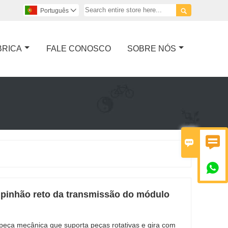

Português

BRICA
FALE CONOSCO
SOBRE NÓS



pinhão reto da transmissão do módulo
ça mecânica que suporta peças rotativas e gira com