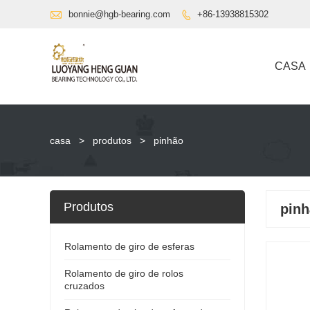

bonnie@hgb-bearing.com
+86-13938815302

CASA
casa
>
produtos
>
pinhão
Produtos
pin
Rolamento de giro de esferas
Rolamento de giro de rolos
cruzados