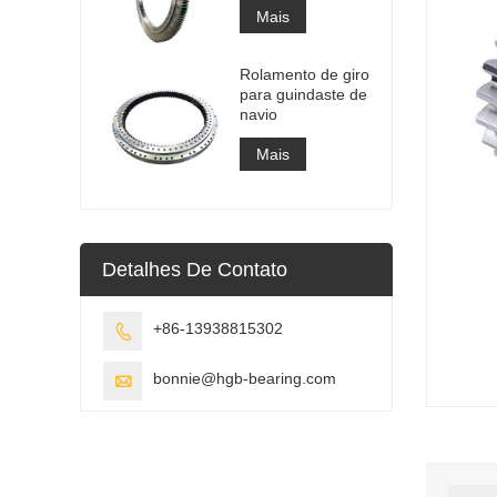
Mais
Rolamento de giro
para guindaste de
navio
Mais
Detalhes De Contato
+86-13938815302

bonnie@hgb-bearing.com
