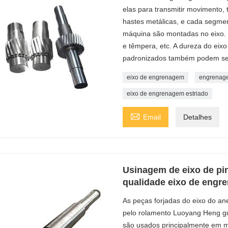
elas para transmitir movimento,
hastes metálicas, e cada segmen
máquina são montadas no eixo.
e têmpera, etc. A dureza do eix
padronizados também podem ser
eixo de engrenagem
engrenage
eixo de engrenagem estriado

Email
Detalhes
Usinagem de eixo de pin
qualidade eixo de eng
As peças forjadas do eixo do an
pelo rolamento Luoyang Heng gu
são usados ​​​​principalmente em 