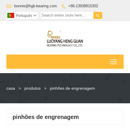

bonnie@hgb-bearing.com
+86-13938815302


Português

Toggl
casa
>
produtos
>
pinhões de engrenagem
pinhões de engrenagem