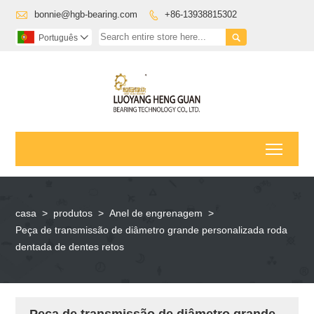

bonnie@hgb-bearing.com
+86-13938815302


Português

Toggl
casa
>
produtos
>
Anel de engrenagem
>
Peça de transmissão de diâmetro grande personalizada roda
dentada de dentes retos
Peça de transmissão de diâmetro grande