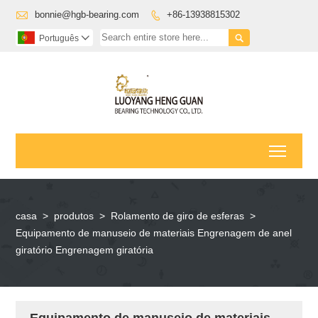

bonnie@hgb-bearing.com
+86-13938815302


Português

Toggl
casa
>
produtos
>
Rolamento de giro de esferas
>
Equipamento de manuseio de materiais Engrenagem de anel
giratório Engrenagem giratória
Equipamento de manuseio de materiais