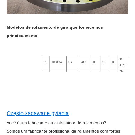
Modelos de rolamento de giro que fornecemos
principalmente
24-
24
1
JCB8056
852
648,5
70
55
60
φ18 e
M1
31-
36
2
JCB220
1328
1094
102
74
92
φ22 a
M2
Często zadawane pytania
Você é um fabricante ou distribuidor de rolamentos?
Somos um fabricante profissional de rolamentos com fortes