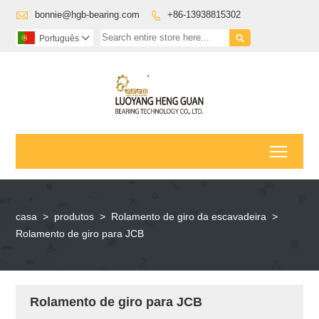

bonnie@hgb-bearing.com
+86-13938815302


Português

Toggl
casa
>
produtos
>
Rolamento de giro da escavadeira
>
Rolamento de giro para JCB
Rolamento de giro para JCB