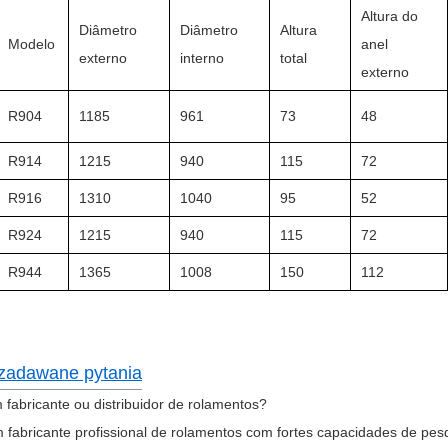
Altura do
Diâmetro
Diâmetro
Altura
Modelo
anel
externo
interno
total
externo
R904
1185
961
73
48
R914
1215
940
115
72
R916
1310
1040
95
52
R924
1215
940
115
72
R944
1365
1008
150
112
zadawane pytania
 fabricante ou distribuidor de rolamentos?
fabricante profissional de rolamentos com fortes capacidades de pes