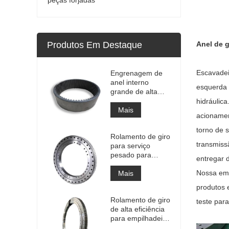
Produtos Em Destaque
Anel de 
Escavadei
Engrenagem de
anel interno
esquerda 
grande de alta
precisão
hidráulic
Engrenagem de
Mais
acionamen
metal cilíndrica
com tratamento
torno de 
Rolamento de giro
de nitretação
transmiss
para serviço
pesado para
entregar
equipamento de
Nossa emp
guindaste
Mais
portuário
produtos 
Rolamento de giro
teste para
de alta eficiência
para empilhadeira
recuperadora