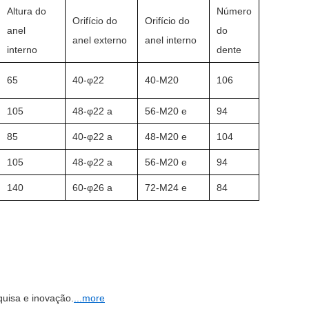
Altura do
Número
Orifício do
Orifício do
anel
do
anel externo
anel interno
interno
dente
65
40-φ22
40-M20
106
105
48-φ22 a
56-M20 e
94
85
40-φ22 a
48-M20 e
104
105
48-φ22 a
56-M20 e
94
140
60-φ26 a
72-M24 e
84
quisa e inovação.
...more