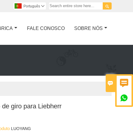

Português

BRICA
FALE CONOSCO
SOBRE NÓS



de giro para Liebherr
roduto
LUOYANG