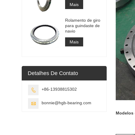
Mais
Rolamento de giro
para guindaste de
navio
Mais
Detalhes De Contato
+86-13938815302

bonnie@hgb-bearing.com

Modelos 