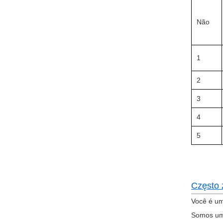
Não
1
2
3
4
5
Często 
Você é um
Somos um 