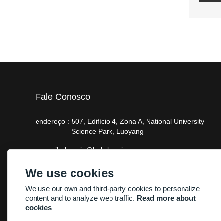
Fale Conosco
endereço :
507, Edifício 4, Zona A, National University
Science Park, Luoyang
o email :
bonnie@hgb-bearing.com
telefone :
+86-13938815302
We use cookies
We use our own and third-party cookies to personalize
content and to analyze web traffic.
Read more about
cookies