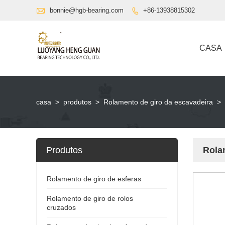

bonnie@hgb-bearing.com
+86-13938815302

CASA
casa
>
produtos
>
Rolamento de giro da escavadeira
>
Produtos
Rola
Rolamento de giro de esferas
Rolamento de giro de rolos
cruzados