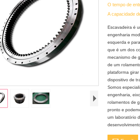
O tempo de en
A capacidade d
Escavadeira é 
engenharia mode
esquerda e para
que é um dos co
mecanismo de gi
de um rolamento 
plataforma gira
dispositivo de t
Somos especiali
engenharia, eix
rolamentos de 
pronto e podem
um laboratório 
desenvolvimento