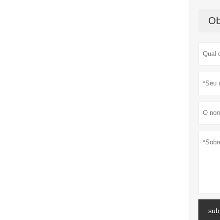
Ob
sub