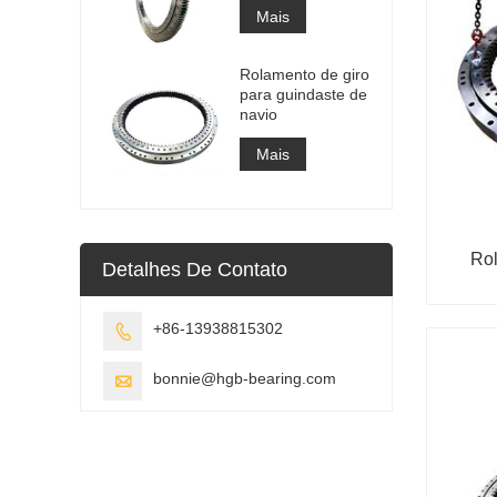
Mais
Rolamento de giro
para guindaste de
navio
Mais
Rol
Detalhes De Contato
+86-13938815302

bonnie@hgb-bearing.com
