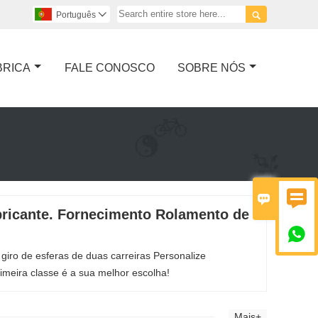

Português

BRICA
FALE CONOSCO
SOBRE NÓS


abricante. Fornecimento Rolamento de

giro de esferas de duas carreiras Personalize
imeira classe é a sua melhor escolha!
Mais+