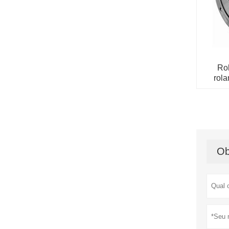
Rol
rola
Ob