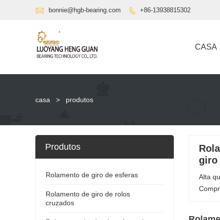

bonnie@hgb-bearing.com
+86-13938815302

CASA
casa
>
produtos
Produtos
Rola
giro
Rolamento de giro de esferas
Alta q
Compra
Rolamento de giro de rolos
cruzados
Rolamen