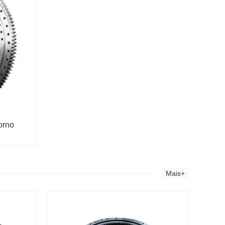
orno
o
Mais+