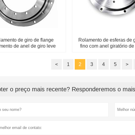
amento de giro de flange
Rolamento de esferas de g
mento de anel de giro leve
fino com anel giratório de
23041101
<
1
2
3
4
5
>
ter o preço mais recente? Responderemos o mais 