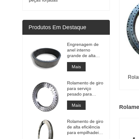
Produtos Em Destaque
Engrenagem de
anel interno
grande de alta
precisão
Engrenagem de
Mais
metal cilíndrica
Rola
com tratamento
Rolamento de giro
de nitretação
para serviço
pesado para
equipamento de
guindaste
Mais
Rolame
portuário
Rolamento de giro
de alta eficiência
para empilhadeira
recuperadora