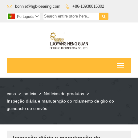

bonnie@hgb-bearing.com
+86-13938815302


Português

Toggl
casa
>
notícia
>
Notícias de produtos
>
Inspeção diária e manutenção do rolamento de giro do
guindaste de convés
Inspeção diária e manutenção do