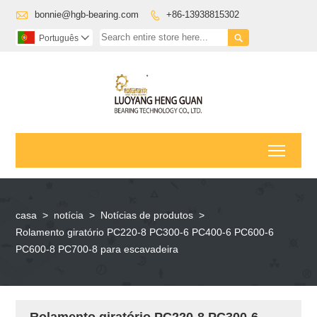

bonnie@hgb-bearing.com
+86-13938815302


Português

Toggl
casa
>
notícia
>
Notícias de produtos
>
Rolamento giratório PC220-8 PC300-6 PC400-6 PC600-6
PC600-8 PC700-8 para escavadeira
Rolamento giratório PC220-8 PC300-6