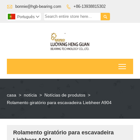

bonnie@hgb-bearing.com
+86-13938815302


Português

Toggl
casa
>
notícia
>
Notícias de produtos
>
Rolamento giratório para escavadeira Liebheer A904
Rolamento giratório para escavadeira
Liebheer A904