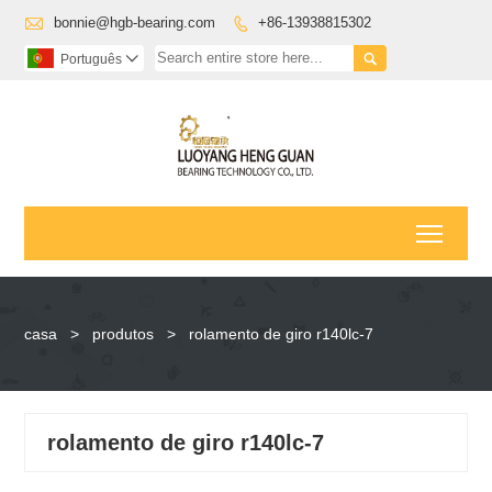

bonnie@hgb-bearing.com
+86-13938815302


Português

Toggl
casa
>
produtos
>
rolamento de giro r140lc-7
rolamento de giro r140lc-7