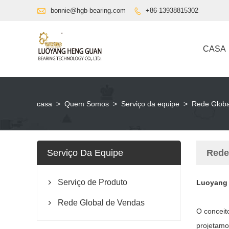

bonnie@hgb-bearing.com
+86-13938815302

CASA
casa
>
Quem Somos
>
Serviço da equipe
>
Rede Globa
Serviço Da Equipe
Rede
Serviço de Produto
Luoyang 

Rede Global de Vendas

O conceit
projetamo