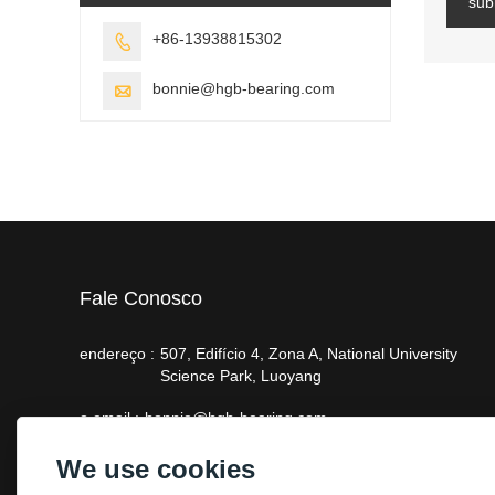
sub
+86-13938815302

bonnie@hgb-bearing.com

Fale Conosco
endereço :
507, Edifício 4, Zona A, National University
Science Park, Luoyang
o email :
bonnie@hgb-bearing.com
telefone :
+86-13938815302
We use cookies