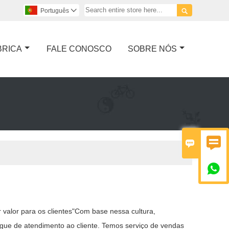

Português

BRICA
FALE CONOSCO
SOBRE NÓS



r valor para os clientes"Com base nessa cultura,
gue de atendimento ao cliente. Temos serviço de vendas