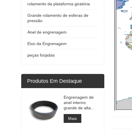
rolamento da plataforma giratória
Grande rolamento de esferas de
pressão
Anel de engrenagem
Eixo da Engrenagem
peças forjadas
Produtos Em Destaque
Engrenagem de
anel interno
grande de alta
precisão
Engrenagem de
Mais
metal cilíndrica
com tratamento