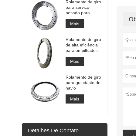
Rolamento de giro
de nitretação
para serviço
pesado para
equipamento de
Ob
guindaste
Mais
portuário
Rolamento de giro
de alta eficiência
para empilhadeira
recuperadora
Mais
Rolamento de giro
para guindaste de
navio
Mais
Detalhes De Contato